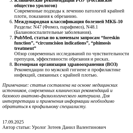
Клинические рекомендации РОУ (Российское
общество урологов)
Современные подходы к лечению патологий крайней
плоти, показания к обрезанию.
Международная классификация болезней МКБ-10
Разделы: N47 (Фимоз, парафимоз), N48.1
(Балановоспалительные заболевания).
PubMed, статьи по ключевым запросам “foreskin
function”, “circumcision indications”, “phimosis
treatment”
Обзор современных исследований по чувствительности
препуция, эффективности обрезания и рисках.
Всемирная организация здравоохранения (ВОЗ)
Рекомендации по мужской гигиене и профилактике
инфекций, связанных с крайней плотью.
Примечание: статья составлена на основе медицинских
источников, современных клинических рекомендаций и
базового анатомо-физиологического материала. Для
интерпретации и применения информации необходимо
обратиться к профильному специалисту.
17.09.2025
Автор статьи: Уролог Зотеев Данил Валентинович