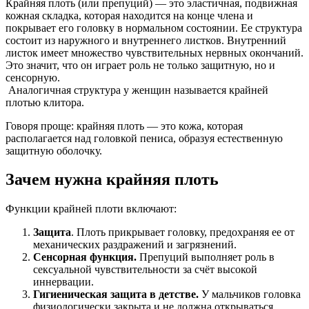
Крайняя плоть (или препуций) — это эластичная, подвижная
кожная складка, которая находится на конце члена и
покрывает его головку в нормальном состоянии. Ее структура
состоит из наружного и внутреннего листков. Внутренний
листок имеет множество чувствительных нервных окончаний.
Это значит, что он играет роль не только защитную, но и
сенсорную.
Аналогичная структура у женщин называется крайней
плотью клитора.
Говоря проще: крайняя плоть — это кожа, которая
располагается над головкой пениса, образуя естественную
защитную оболочку.
Зачем нужна крайняя плоть
Функции крайней плоти включают:
Защита
. Плоть прикрывает головку, предохраняя ее от
механических раздражений и загрязнений.
Сенсорная функция.
Препуций выполняет роль в
сексуальной чувствительности за счёт высокой
иннервации.
Гигиеническая защита в детстве.
У мальчиков головка
физиологически закрыта и не должна открываться