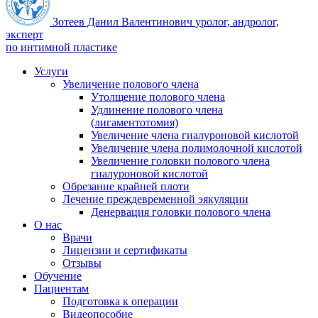
Зотеев Данил Валентинович
уролог, андролог,
эксперт
по интимной пластике
Услуги
Увеличение полового члена
Утолщение полового члена
Удлинение полового члена
(лигаментотомия)
Увеличение члена гиалуроновой кислотой
Увеличение члена полимолочной кислотой
Увеличение головки полового члена
гиалуроновой кислотой
Обрезание крайней плоти
Лечение преждевременной эякуляции
Денервация головки полового члена
О нас
Врачи
Лицензии и сертификаты
Отзывы
Обучение
Пациентам
Подготовка к операции
Видеопособие