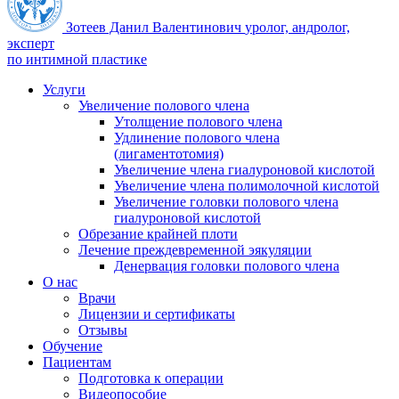
Зотеев Данил Валентинович
уролог, андролог,
эксперт
по интимной пластике
Услуги
Увеличение полового члена
Утолщение полового члена
Удлинение полового члена
(лигаментотомия)
Увеличение члена гиалуроновой кислотой
Увеличение члена полимолочной кислотой
Увеличение головки полового члена
гиалуроновой кислотой
Обрезание крайней плоти
Лечение преждевременной эякуляции
Денервация головки полового члена
О нас
Врачи
Лицензии и сертификаты
Отзывы
Обучение
Пациентам
Подготовка к операции
Видеопособие