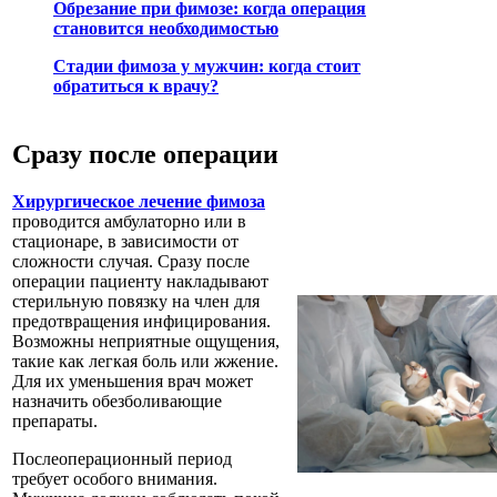
Обрезание при фимозе: когда операция
становится необходимостью
Стадии фимоза у мужчин: когда стоит
обратиться к врачу?
Сразу после операции
Хирургическое лечение фимоза
проводится амбулаторно или в
стационаре, в зависимости от
сложности случая. Сразу после
операции пациенту накладывают
стерильную повязку на член для
предотвращения инфицирования.
Возможны неприятные ощущения,
такие как легкая боль или жжение.
Для их уменьшения врач может
назначить обезболивающие
препараты.
Послеоперационный период
требует особого внимания.