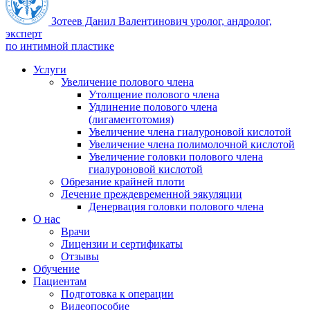
Зотеев Данил Валентинович
уролог, андролог,
эксперт
по интимной пластике
Услуги
Увеличение полового члена
Утолщение полового члена
Удлинение полового члена
(лигаментотомия)
Увеличение члена гиалуроновой кислотой
Увеличение члена полимолочной кислотой
Увеличение головки полового члена
гиалуроновой кислотой
Обрезание крайней плоти
Лечение преждевременной эякуляции
Денервация головки полового члена
О нас
Врачи
Лицензии и сертификаты
Отзывы
Обучение
Пациентам
Подготовка к операции
Видеопособие