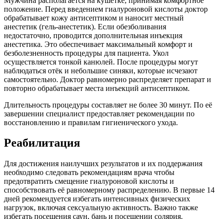
Мужчина располагается на кушетке, принимая комфортное
положение. Перед введением гиалуроновой кислоты доктор
обрабатывает кожу антисептиком и наносит местный
анестетик (гель-анестетик). Если обезболивания
недостаточно, проводится дополнительная инъекция
анестетика. Это обеспечивает максимальный комфорт и
безболезненность процедуры для пациента. Укол
осуществляется тонкой канюлей. После процедуры могут
наблюдаться отёк и небольшие синяки, которые исчезают
самостоятельно. Доктор равномерно распределяет препарат и
повторно обрабатывает места инъекций антисептиком.
Длительность процедуры составляет не более 30 минут. По её
завершении специалист предоставляет рекомендации по
восстановлению и правилам гигиенического ухода.
Реабилитация
Для достижения наилучших результатов и их поддержания
необходимо следовать рекомендациям врача чтобы
предотвратить смещение гиалуроновой кислоты и
способствовать её равномерному распределению. В первые 14
дней рекомендуется избегать интенсивных физических
нагрузок, включая сексуальную активность. Важно также
избегать посещения саун, бань и посещении
солярия
.