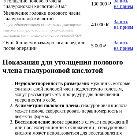
Утолщение полового члена
Запись
130 000 ₽
гиалуроновой кислотой 30 мл
на прием
Увеличение головки полового члена
гиалуроновой кислотой
Запись
* при одновременном выполнении утолщения
40 000 ₽
на прием
ствола гиалуроновой или полимолочной
кислотой увеличение головки со скидкой 50%
Очный прием врача-уролога перед или
Запись
5 000 ₽
после операции
на прием
Показания для утолщения полового
члена гиалуроновой кислотой
Неудовлетворенность размерами:
мужчины, которые
считают свой половой член недостаточно толстым,
могут рассмотреть эту процедуру для повышения
уверенности в себе.
Асимметрия полового члена:
гиалуроновая кислота
может помочь скорректировать неравномерность и
дефекты формы.
Восстановление после травм:
в случае повреждений
или послеоперационных осложнений , гиалуроновая
кислота может использоваться для восстановления